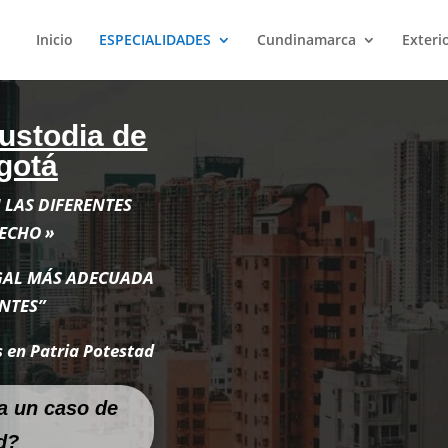
Inicio
ESPECIALIDADES
Cundinamarca
Exteri
Custodia de
gotá
LAS DIFERENTES
RECHO »
GAL MÁS ADECUADA
NTES”
 en Patria Potestad
a un caso de
d?