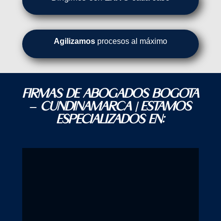
A
gilizamos
procesos al máximo
FIRMAS DE ABOGADOS BOGOTA
– CUNDINAMARCA | ESTAMOS
ESPECIALIZADOS EN: